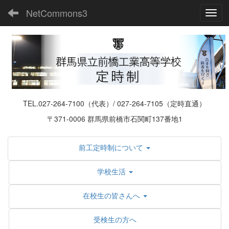
NetCommons3
Toggl
TEL.027-264-7100（代表）/ 027-264-7105（定時直通）
〒371-0006 群馬県前橋市石関町137番地1
前工定時制について
学校生活
在校生の皆さんへ
受検生の方へ