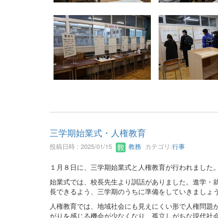
三学期始業式・人権教育
投稿日時 : 2025/01/15
教務
カテゴリ:
行事
１月８日に、三学期始業式と人権教育が行われました
始業式では、校長先生より訓話がありました。進学・
長できるよう、三学期のうちに準備をしていきましょ
人権教育では、地域社会にも見えにくい形で人権問題
がりを感じる機会が少なくなり、孤立しがちな現代社