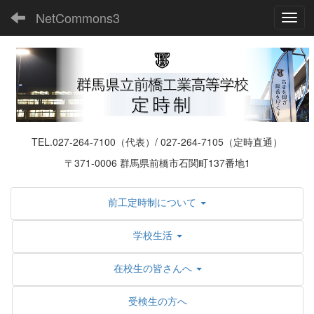
NetCommons3
Toggl
TEL.027-264-7100（代表）/ 027-264-7105（定時直通）
〒371-0006 群馬県前橋市石関町137番地1
前工定時制について
学校生活
在校生の皆さんへ
受検生の方へ