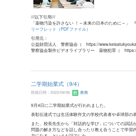
///以下引用///
「薬物汚染を許さない ！～未来の日本のために～」 
リーフレット（PDFファイル）
引用元：
公益財団法人 警察協会（ https://www.keisatukyoukai
警察協会製作ビデオライブラリー 薬物犯罪（ https://www.kei
二学期始業式（9/4）
投稿日時 : 2023/09/06
教務
9月4日に二学期始業式が行われました。
表彰伝達式では生活体験作文の学校代表者や卓球部の
また、校長先生から「対話的な学び」についての訓話
問題の解き方などを話し合ったり教え合うことで学習
力になる、というお話でした。