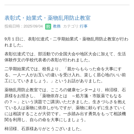
表彰式・始業式・薬物乱用防止教室
投稿日時 : 2025/09/04
教務
カテゴリ:
行事
9月１日に、表彰伝達式・二学期始業式・薬物乱用防止教室が行わ
れました。
表彰伝達式では、部活動での全国大会や地区大会に加えて、生活
体験作文の学校代表者の表彰が行われました。
二学期始業式では、校長より、「親からもらった命を大事にす
る。一人一人がお互いの違いを受け入れ、楽しく居心地のいい前
工にしていきましょう。」というお話がありました。
薬物乱用防止教室では、こころの健康センターより、柿沼様、石
原様をお招きし、「薬物依存とは ～処方箋・市販薬でもなる
の？～」という演題でご講演いただきました。生きづらさを抱え
ている人は薬物に依存しがちですが、薬物に頼らずに生きていく
には相談することが大切です。一歩踏み出す勇気をもって相談機
関を利用し、自らの命を大事にしましょう。
柿沼様、石原様ありがとうございました。