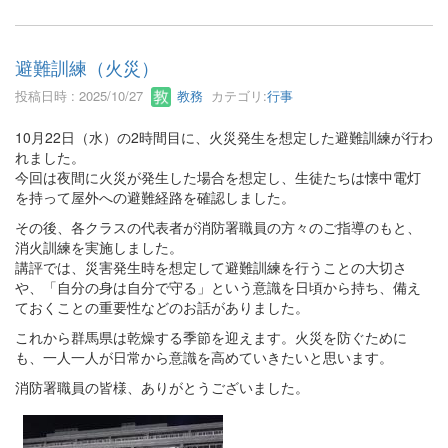
避難訓練（火災）
投稿日時 : 2025/10/27
教務
カテゴリ:
行事
10月22日（水）の2時間目に、火災発生を想定した避難訓練が行わ
れました。
今回は夜間に火災が発生した場合を想定し、生徒たちは懐中電灯
を持って屋外への避難経路を確認しました。
その後、各クラスの代表者が消防署職員の方々のご指導のもと、
消火訓練を実施しました。
講評では、災害発生時を想定して避難訓練を行うことの大切さ
や、「自分の身は自分で守る」という意識を日頃から持ち、備え
ておくことの重要性などのお話がありました。
これから群馬県は乾燥する季節を迎えます。火災を防ぐために
も、一人一人が日常から意識を高めていきたいと思います。
消防署職員の皆様、ありがとうございました。