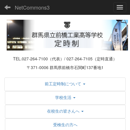
NetCommons3
Toggl
TEL.027-264-7100（代表）/ 027-264-7105（定時直通）
〒371-0006 群馬県前橋市石関町137番地1
前工定時制について
学校生活
在校生の皆さんへ
受検生の方へ